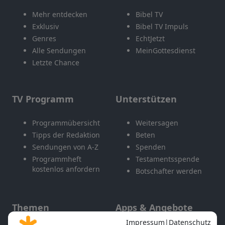
Mehr entdecken
Bibel TV
Exklusiv
Bibel TV Impuls
Genres
EchtJetzt
Alle Sendungen
MeinGottesdienst
Letzte Chance
TV Programm
Unterstützen
Programmübersicht
Weitersagen
Tipps der Redaktion
Beten
Sendungen von A-Z
Spenden
Programmheft
Testamentsspende
kostenlos anfordern
Botschafter werden
Themen
Apps & Angebote