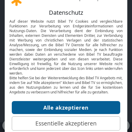
Gott und Bibel erklärt
Newsletter
Feiertage
Mobile App
Interviews
Kids App
Neuigkeiten
Smart TV
HbbTV
Bibelthek Online-Bibel
Nächster Gottesdienst
Bibel TV
Service
Über uns
Kontakt
Jobs
TV-Empfang
Presse
FAQ
Mediadaten
bibeltv.de:
Impressum
Datenschutz