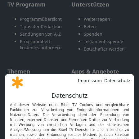
TV Programm
Unterstützen
Programmübersicht
Weitersagen
Tipps der Redaktion
Beten
Sendungen von A-Z
Spenden
Programmheft
Testamentsspende
kostenlos anfordern
Botschafter werden
Themen
Apps & Angebote
Gott und Bibel erklärt
Newsletter
Feiertage
Mobile App
Interviews
Kids App
Neuigkeiten
Smart TV
HbbTV
Bibelthek Online-Bibel
Nächster Gottesdienst