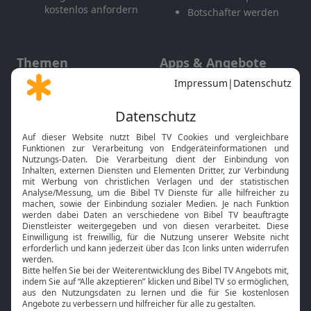
kostenlos anfordern
Botschafter werden
Themen
Apps & Angebote
Gott und Bibel erklärt
Newsletter
Feiertage
Mobile App
Interviews
Kids App
Neuigkeiten
Smart TV
HbbTV
Bibelthek Online-Bibel
Nächster Gottesdienst
Bibel TV
Service
Über uns
Kontakt
Jobs
TV-Empfang