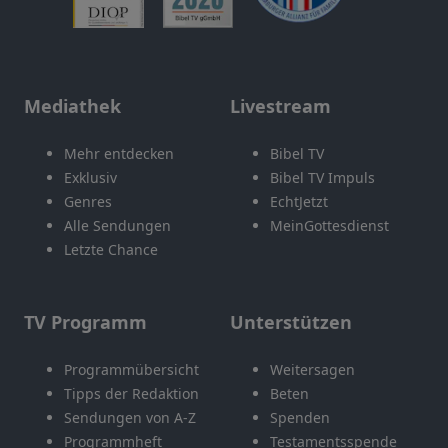
Mediathek
Livestream
Mehr entdecken
Bibel TV
Exklusiv
Bibel TV Impuls
Genres
EchtJetzt
Alle Sendungen
MeinGottesdienst
Letzte Chance
TV Programm
Unterstützen
Programmübersicht
Weitersagen
Tipps der Redaktion
Beten
Sendungen von A-Z
Spenden
Programmheft
Testamentsspende