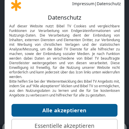
Gott und Bibel erklärt
Newsletter
Feiertage
Mobile App
Interviews
Kids App
Neuigkeiten
Smart TV
HbbTV
Bibelthek Online-Bibel
Nächster Gottesdienst
Bibel TV
Service
Über uns
Kontakt
Jobs
TV-Empfang
Presse
FAQ
Mediadaten