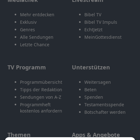
Mehr entdecken
Bibel TV
Exklusiv
Bibel TV Impuls
Genres
EchtJetzt
Alle Sendungen
MeinGottesdienst
Letzte Chance
TV Programm
Unterstützen
Programmübersicht
Weitersagen
Tipps der Redaktion
Beten
Sendungen von A-Z
Spenden
Programmheft
Testamentsspende
kostenlos anfordern
Botschafter werden
Themen
Apps & Angebote