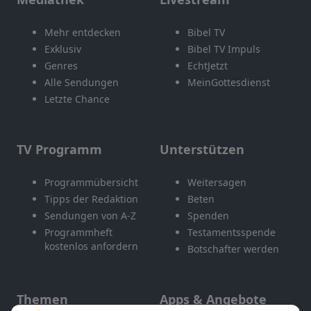
Mehr entdecken
Bibel TV
Exklusiv
Bibel TV Impuls
Genres
EchtJetzt
Alle Sendungen
MeinGottesdienst
Letzte Chance
TV Programm
Unterstützen
Programmübersicht
Weitersagen
Tipps der Redaktion
Beten
Sendungen von A-Z
Spenden
Programmheft
Testamentsspende
kostenlos anfordern
Botschafter werden
Themen
Apps & Angebote