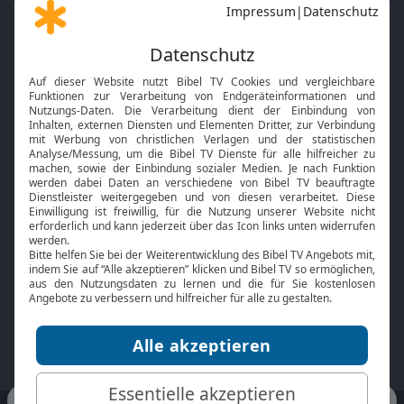
Gott und Bibel erklärt
Newsletter
Feiertage
Mobile App
Interviews
Kids App
Neuigkeiten
Smart TV
HbbTV
Bibelthek Online-Bibel
Nächster Gottesdienst
Bibel TV
Service
Über uns
Kontakt
Jobs
TV-Empfang
Presse
FAQ
Mediadaten