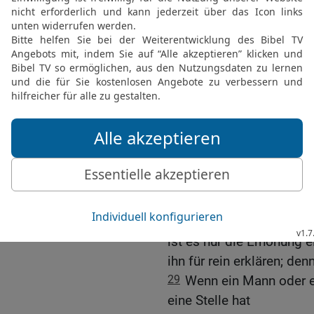
die übrige Haut, so ist 
ausgebrochen ist. Darum s
es ist eine aussätzige Ste
26
Sieht aber der Prieste
Brandmal nicht weiß gewo
die übrige Haut und dazu 
sieben Tage einschließe
27
und am siebenten Tage
weitergefressen auf der Ha
es ist eine aussätzige Ste
28
Ist aber der Flecken 
weitergefressen auf der 
ist es nur die Erhöhung 
ihn für rein erklären; de
29
Wenn ein Mann oder e
eine Stelle hat