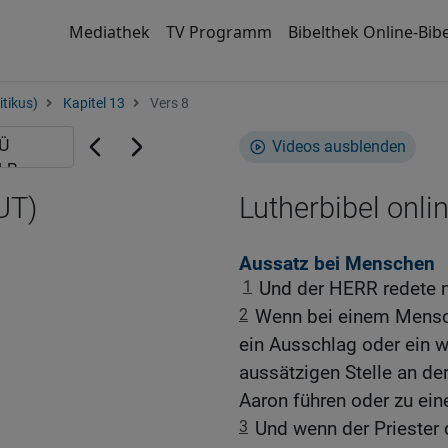
Mediathek
TV Programm
Bibelthek Online-Bibe
itikus)
Kapitel 13
Vers 8
Videos ausblenden
UT)
Lutherbibel onli
Aussatz bei Menschen
1
Und der HERR redete 
2
Wenn bei einem Mensch
ein Ausschlag oder ein w
aussätzigen Stelle an de
Aaron führen oder zu ein
3
Und wenn der Priester d