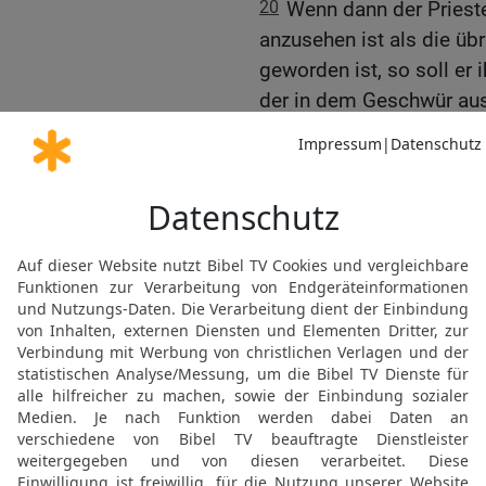
20
Wenn dann der Priester
anzusehen ist als die üb
geworden ist, so soll er i
der in dem Geschwür aus
21
Sieht aber der Prieste
sind und die Stelle nicht 
geworden ist, so soll er 
22
Frisst es weiter auf de
es ist eine aussätzige Ste
23
Bleibt aber der weiße 
weiter, so ist es die Na
soll ihn für rein erklären.
24
Wenn jemand an der H
weißrötlich oder weiß
25
und der Priester es b
geworden an dem Brandmal