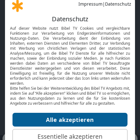
Gott und Bibel erklärt
Newsletter
Feiertage
Mobile App
Interviews
Kids App
Neuigkeiten
Smart TV
HbbTV
Bibelthek Online-Bibel
Nächster Gottesdienst
Bibel TV
Service
Über uns
Kontakt
Jobs
TV-Empfang
Presse
FAQ
Mediadaten