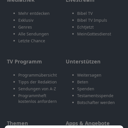
Mehr entdecken
Bibel TV
Exklusiv
Bibel TV Impuls
Genres
EchtJetzt
Alle Sendungen
MeinGottesdienst
Letzte Chance
TV Programm
Unterstützen
Programmübersicht
Weitersagen
Tipps der Redaktion
Beten
Sendungen von A-Z
Spenden
Programmheft
Testamentsspende
kostenlos anfordern
Botschafter werden
Themen
Apps & Angebote