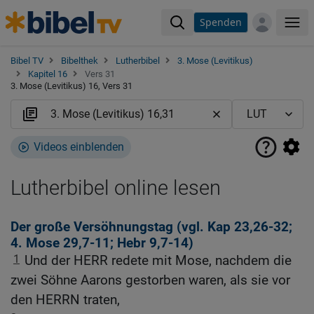
Spenden
Me
Bibel TV
Bibelthek
Lutherbibel
3. Mose (Levitikus)
Kapitel 16
Vers 31
3. Mose (Levitikus) 16, Vers 31
Videos einblenden
Lutherbibel online lesen
Der große Versöhnungstag (vgl.
Kap 23,26-32
;
4. Mose 29,7-11
;
Hebr 9,7-14
)
1
Und der HERR redete mit Mose, nachdem die
zwei Söhne Aarons gestorben waren, als sie vor
den HERRN traten,