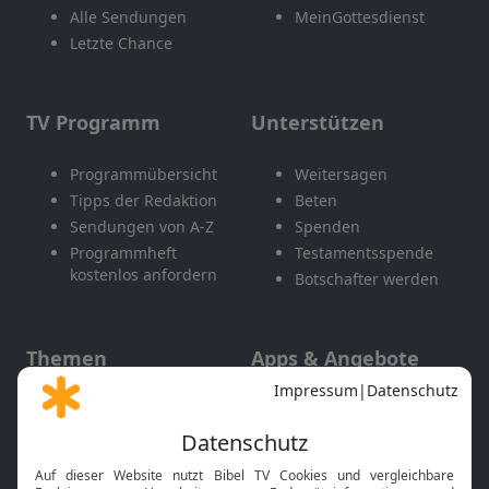
Alle Sendungen
MeinGottesdienst
Letzte Chance
TV Programm
Unterstützen
Programmübersicht
Weitersagen
Tipps der Redaktion
Beten
Sendungen von A-Z
Spenden
Programmheft
Testamentsspende
kostenlos anfordern
Botschafter werden
Themen
Apps & Angebote
Gott und Bibel erklärt
Newsletter
Feiertage
Mobile App
Interviews
Kids App
Neuigkeiten
Smart TV