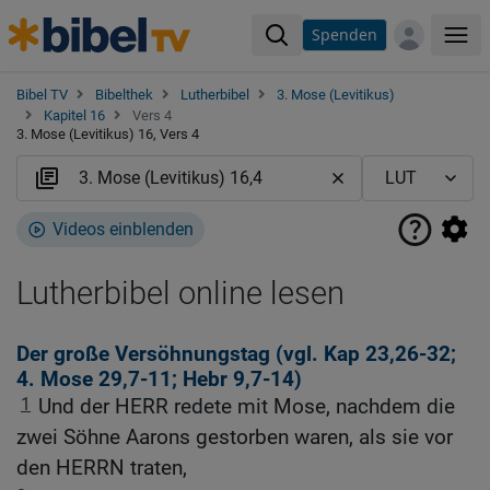
Spenden
Me
Bibel TV
Bibelthek
Lutherbibel
3. Mose (Levitikus)
Kapitel 16
Vers 4
3. Mose (Levitikus) 16, Vers 4
Videos einblenden
Lutherbibel online lesen
Der große Versöhnungstag (vgl.
Kap 23,26-32
;
4. Mose 29,7-11
;
Hebr 9,7-14
)
1
Und der HERR redete mit Mose, nachdem die
zwei Söhne Aarons gestorben waren, als sie vor
den HERRN traten,