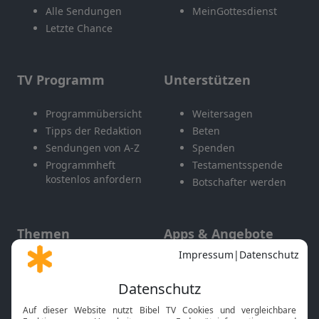
Alle Sendungen
MeinGottesdienst
Letzte Chance
TV Programm
Unterstützen
Programmübersicht
Weitersagen
Tipps der Redaktion
Beten
Sendungen von A-Z
Spenden
Programmheft
Testamentsspende
kostenlos anfordern
Botschafter werden
Themen
Apps & Angebote
Gott und Bibel erklärt
Newsletter
Feiertage
Mobile App
Interviews
Kids App
Neuigkeiten
Smart TV