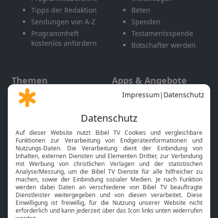
Tipps der Redaktion
Beten
Sendungen von A-Z
Spenden
Programmheft
Testamentsspende
kostenlos anfordern
Botschafter werden
Themen
Apps & Angebote
Gott und Bibel erklärt
Newsletter
Feiertage
Mobile App
Interviews
Kids App
Neuigkeiten
Smart TV
HbbTV
Bibelthek Online-Bibel
Nächster Gottesdienst
Bibel TV
Service