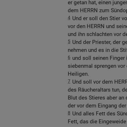
er getan hat, einen jungen
dem HERRN zum Sündop
4
Und er soll den Stier v
vor den HERRN und seine
und ihn schlachten vor
5
Und der Priester, der g
nehmen und es in die Sti
6
und soll seinen Finger
siebenmal sprengen vor
Heiligen.
7
Und soll vor dem HERR
des Räucheraltars tun, der
Blut des Stieres aber an
der vor dem Eingang der S
8
Und alles Fett des Sün
Fett, das die Eingeweide