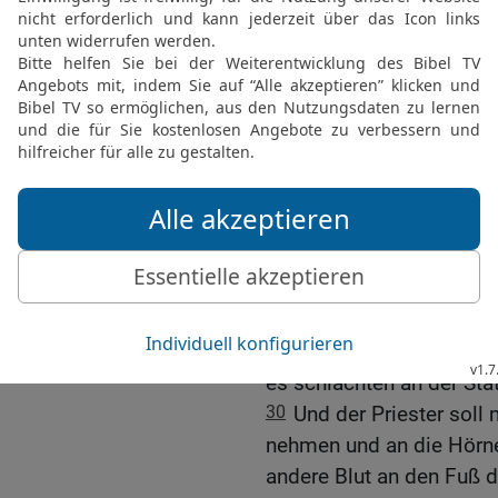
Brandopferaltars tun und
Brandopferaltars gießen.
26
Und all sein Fett soll
lassen gleichwie das Fet
die Sühnung für ihn voll
27
Wenn aber sonst jem
sündigt, dass er gegen 
handelt, was er nicht tun
28
und seiner Sünde innew
Opfer eine Ziege bringen 
hat,
29
und soll seine Hand 
es schlachten an der Stä
30
Und der Priester soll
nehmen und an die Hörne
andere Blut an den Fuß d