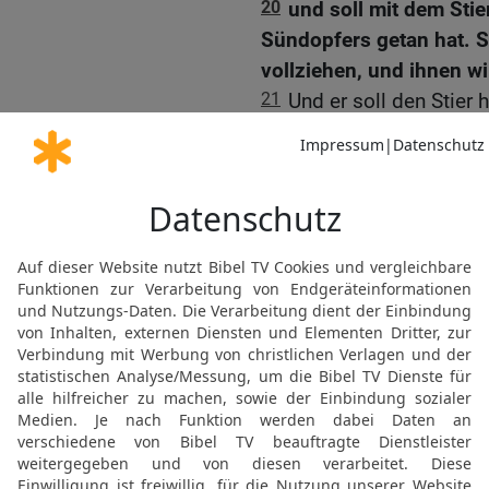
20
und soll mit dem Stie
Sündopfers getan hat. So
vollziehen, und ihnen w
21
Und er soll den Stier 
verbrennen, wie er den vo
Sündopfer der Gemeinde
22
Wenn aber ein Stamme
irgendetwas gegen des H
er nicht tun sollte, und s
23
und wird seiner Sünde 
Opfer bringen einen Zie
24
und seine Hand auf d
schlachten an der Stätte
dem HERRN; es ist ein S
25
Da soll dann der Prie
Blut des Sündopfers neh