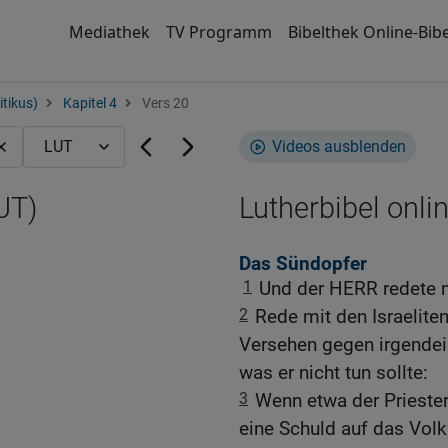
Mediathek
TV Programm
Bibelthek Online-Bibe
itikus)
Kapitel 4
Vers 20
Videos ausblenden
UT)
Lutherbibel onli
Das Sündopfer
1
Und der HERR redete 
2
Rede mit den Israelite
Versehen gegen irgendei
was er nicht tun sollte:
3
Wenn etwa der Priester,
eine Schuld auf das Volk 