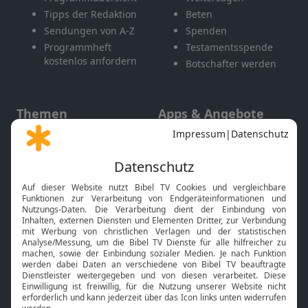
Tipps der Redaktion
Beten
Sendungen von A-Z
Spenden
Programmheft
Testamentsspende
kostenlos anfordern
Botschafter werden
Themen
Apps & Angebote
Gott und Bibel erklärt
Newsletter
Feiertage
Mobile App
Interviews
Kids App
Neuigkeiten
Smart TV
HbbTV
Bibelthek Online-Bibel
Nächster Gottesdienst
Bibel TV
Service