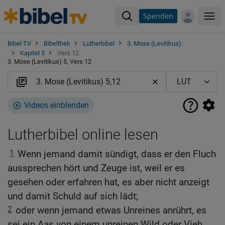
Spenden
Me
Bibel TV
Bibelthek
Lutherbibel
3. Mose (Levitikus)
Kapitel 5
Vers 12
3. Mose (Levitikus) 5, Vers 12
Videos einblenden
Lutherbibel online lesen
1
Wenn jemand damit sündigt, dass er den Fluch
aussprechen hört und Zeuge ist, weil er es
gesehen oder erfahren hat, es aber nicht anzeigt
und damit Schuld auf sich lädt;
2
oder wenn jemand etwas Unreines anrührt, es
sei ein Aas von einem unreinen Wild oder Vieh