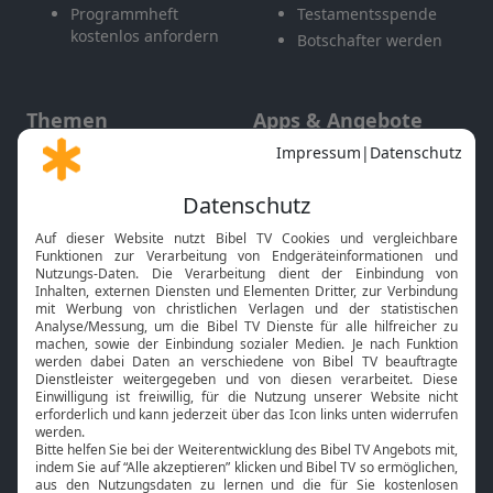
Programmheft
Testamentsspende
kostenlos anfordern
Botschafter werden
Themen
Apps & Angebote
Gott und Bibel erklärt
Newsletter
Feiertage
Mobile App
Interviews
Kids App
Neuigkeiten
Smart TV
HbbTV
Bibelthek Online-Bibel
Nächster Gottesdienst
Bibel TV
Service
Über uns
Kontakt
Jobs
TV-Empfang