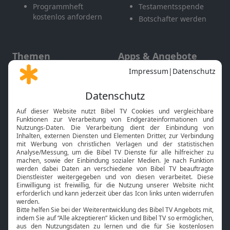
Programmheft
Testamentsspende
kostenlos anfordern
Botschafter werden
Themen
Apps & Angebote
Gott und Bibel erklärt
Newsletter
Feiertage
Mobile App
Interviews
Kids App
Neuigkeiten
Smart TV
HbbTV
Bibelthek Online-Bibel
Nächster Gottesdienst
Bibel TV
Service
Über uns
Kontakt
Jobs
TV-Empfang