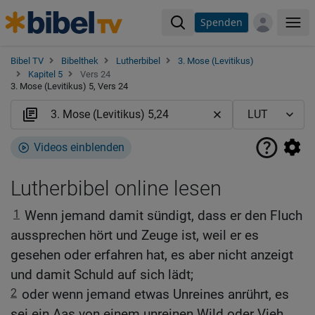
Spenden
Me
Bibel TV
Bibelthek
Lutherbibel
3. Mose (Levitikus)
Kapitel 5
Vers 24
3. Mose (Levitikus) 5, Vers 24
Videos einblenden
Lutherbibel online lesen
1
Wenn jemand damit sündigt, dass er den Fluch
aussprechen hört und Zeuge ist, weil er es
gesehen oder erfahren hat, es aber nicht anzeigt
und damit Schuld auf sich lädt;
2
oder wenn jemand etwas Unreines anrührt, es
sei ein Aas von einem unreinen Wild oder Vieh