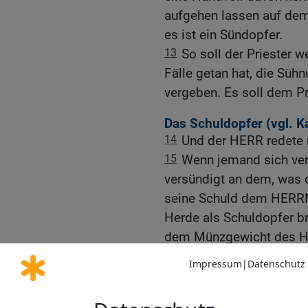
aufgehen lassen auf dem
es ist ein Sündopfer.
13
So soll der Priester w
Fälle getan hat, die Sühn
vergeben. Es soll dem Pr
Das Schuldopfer (vgl.
K
14
Und der HERR redete 
15
Wenn jemand sich ver
versündigt an dem, was d
seine Schuld dem HERRN
Herde als Schuldopfer br
dem Münzgewicht des He
16
Dazu soll er, was er 
erstatten und den fünfte
geben. Der soll die Sühn