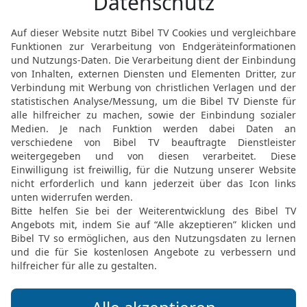
des Schuldopfers, so wi
17
Wenn jemand sündigt 
des HERRN, was er nicht 
und versündigt sich und l
18
so soll er zum Priest
ohne Fehler, nach deiner
Sühnung für ihn vollziehe
dass er es wusste, so wi
19
Das ist ein Schuldopf
HERRN.
20
Und der HERR redete 
21
Wenn jemand sündigt
handelte, indem er leugn
anvertraut oder zu treue
etwas mit Gewalt genomm
22
oder wenn er etwas V