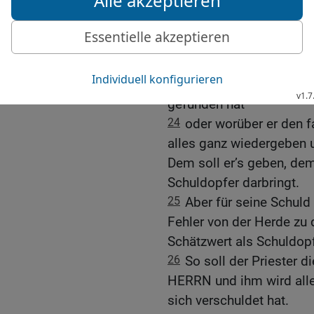
ableugnet und einen fals
worin ein Mensch gegen 
23
Wenn es so geschieht,
so soll er wiedergeben,
er erpresst hat oder was
gefunden hat
24
oder worüber er den f
alles ganz wiedergeben u
Dem soll er’s geben, dem
Schuldopfer darbringt.
25
Aber für seine Schul
Fehler von der Herde zu
Schätzwert als Schuldopf
26
So soll der Priester d
HERRN und ihm wird alle
sich verschuldet hat.