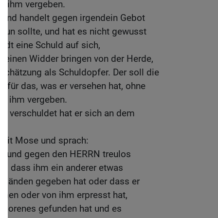
rd ihm vergeben.
und handelt gegen irgendein Gebot
tun sollte, und hat es nicht gewusst
ädt eine Schuld auf sich,
er einen Widder bringen von der Herde,
 Schätzung als Schuldopfer. Der soll die
n für das, was er versehen hat, ohne
rd ihm vergeben.
er; verschuldet hat er sich an dem
mit Mose und sprach:
e und gegen den HERRN treulos
et, dass ihm ein anderer etwas
n Händen gegeben hat oder dass er
en oder von ihm erpresst hat,
erlorenes gefunden hat und es