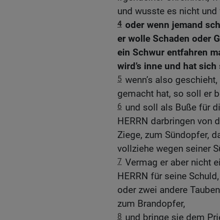
und wusste es nicht und 
4
oder wenn jemand schw
er wolle Schaden oder 
ein Schwur entfahren ma
wird’s inne und hat sich
5
wenn’s also geschieht,
gemacht hat, so soll er 
6
und soll als Buße für d
HERRN darbringen von de
Ziege, zum Sündopfer, da
vollziehe wegen seiner S
7
Vermag er aber nicht e
HERRN für seine Schuld, 
oder zwei andere Tauben,
zum Brandopfer,
8
und bringe sie dem Prie