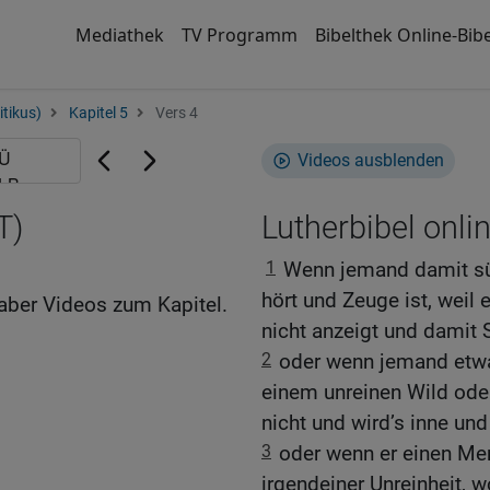
Mediathek
TV Programm
Bibelthek Online-Bibe
itikus)
Kapitel 5
Vers 4
Videos ausblenden
T)
Lutherbibel onli
1
Wenn jemand damit sü
hört und Zeuge ist, weil 
aber Videos zum Kapitel.
nicht anzeigt und damit S
2
oder wenn jemand etwas
einem unreinen Wild ode
nicht und wird’s inne und
3
oder wenn er einen Men
irgendeiner Unreinheit, 