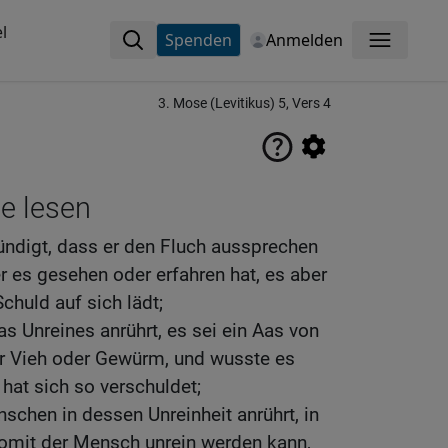
l
Spenden
Anmelden
Menü
3. Mose (Levitikus) 5, Vers 4
ne lesen
ndigt, dass er den Fluch aussprechen
er es gesehen oder erfahren hat, es aber
chuld auf sich lädt;
 Unreines anrührt, es sei ein Aas von
r Vieh oder Gewürm, und wusste es
 hat sich so verschuldet;
schen in dessen Unreinheit anrührt, in
womit der Mensch unrein werden kann,