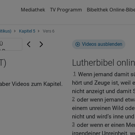
Mediathek
TV Programm
Bibelthek Online-Bibe
itikus)
Kapitel 5
Vers 6
Videos ausblenden
T)
Lutherbibel onli
1
Wenn jemand damit sü
hört und Zeuge ist, weil 
aber Videos zum Kapitel.
nicht anzeigt und damit S
2
oder wenn jemand etwas
einem unreinen Wild ode
nicht und wird’s inne und
3
oder wenn er einen Men
irgendeiner Unreinheit, 