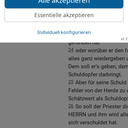
ableugnet und einen fals
worin ein Mensch gegen 
23
Wenn es so geschieht,
so soll er wiedergeben,
er erpresst hat oder was
gefunden hat
24
oder worüber er den f
alles ganz wiedergeben u
Dem soll er’s geben, dem
Schuldopfer darbringt.
25
Aber für seine Schul
Fehler von der Herde zu
Schätzwert als Schuldopf
26
So soll der Priester d
HERRN und ihm wird alle
sich verschuldet hat.