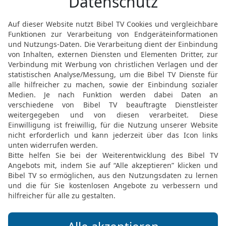
des Schuldopfers, so wi
17
Wenn jemand sündigt 
des HERRN, was er nicht 
und versündigt sich und l
18
so soll er zum Priest
ohne Fehler, nach deiner
Sühnung für ihn vollziehe
dass er es wusste, so wi
19
Das ist ein Schuldopf
HERRN.
20
Und der HERR redete 
21
Wenn jemand sündigt
handelte, indem er leugn
anvertraut oder zu treue
etwas mit Gewalt genomm
22
oder wenn er etwas V