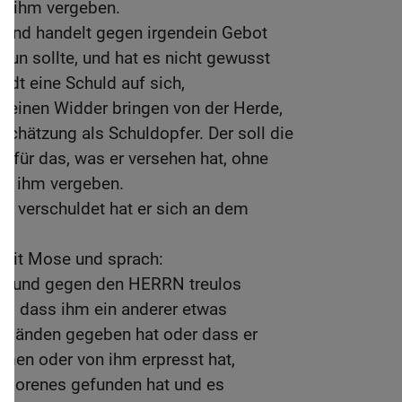
rd ihm vergeben.
und handelt gegen irgendein Gebot
tun sollte, und hat es nicht gewusst
ädt eine Schuld auf sich,
er einen Widder bringen von der Herde,
 Schätzung als Schuldopfer. Der soll die
n für das, was er versehen hat, ohne
rd ihm vergeben.
er; verschuldet hat er sich an dem
mit Mose und sprach:
e und gegen den HERRN treulos
et, dass ihm ein anderer etwas
n Händen gegeben hat oder dass er
en oder von ihm erpresst hat,
erlorenes gefunden hat und es