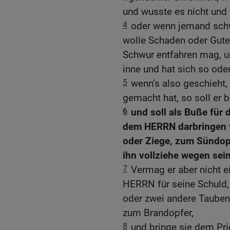
und wusste es nicht und 
4
oder wenn jemand schwö
wolle Schaden oder Gute
Schwur entfahren mag, un
inne und hat sich so ode
5
wenn’s also geschieht,
gemacht hat, so soll er 
6
und soll als Buße für 
dem HERRN darbringen vo
oder Ziege, zum Sündopf
ihn vollziehe wegen sei
7
Vermag er aber nicht e
HERRN für seine Schuld, 
oder zwei andere Tauben,
zum Brandopfer,
8
und bringe sie dem Prie