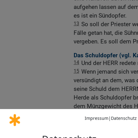
aufgehen lassen auf dem
es ist ein Sündopfer.
13
So soll der Priester w
Fälle getan hat, die Sühn
vergeben. Es soll dem Pr
Das Schuldopfer (vgl.
K
14
Und der HERR redete 
15
Wenn jemand sich ver
versündigt an dem, was d
seine Schuld dem HERRN
Herde als Schuldopfer br
dem Münzgewicht des He
16
Dazu soll er, was er 
erstatten und den fünfte
geben. Der soll die Sühn