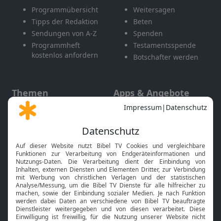
Programmübersicht
Weitersagen
Tipps der Redaktion
Beten
Sendungen von A-Z
Spenden
Programmheft
Testamentsspende
kostenlos anfordern
Botschafter werden
Themen
Apps & Angebote
Gott und Bibel erklärt
Newsletter
Feiertage
Mobile App
Interviews
Kids App
Neuigkeiten
Smart TV
HbbTV
Bibelthek Online-Bibel
Nächster Gottesdienst