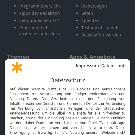
Programmübersicht
Weitersagen
Tipps der Redaktion
Beten
Sendungen von A-Z
Spenden
Programmheft
Testamentsspende
kostenlos anfordern
Botschafter werden
Themen
Apps & Angebote
Gott und Bibel erklärt
Newsletter
Feiertage
Mobile App
Interviews
Kids App
Neuigkeiten
Smart TV
HbbTV
Bibelthek Online-Bibel
Nächster Gottesdienst