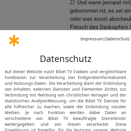
21
Und wenn jemand mit
gekommen ist, es sei ein
oder was sonst abscheul
Fleisch des Dankopfers 
ausgerottet werden aus 
22
Und der HERR redete 
23
Rede mit den Israelite
von Stieren, Schafen un
24
Das Fett von gefallene
zu allerlei benutzen, aber
25
Denn wer das Fett iss
dem HERRN Feueropfer br
seinem Volk.
26
Ihr sollt auch kein B
Vieh, überall, wo ihr wohn
27
Jeder, der Blut isst,