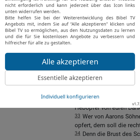
Volk.
28
Und der HERR redete 
29
Rede mit den Israeli
Dankopfer darbringen wil
Dankopfer dem HERRN g
30
Er soll es aber mit e
Feueropfer für den HERRN
samt der Brust, um sie a
dem HERRN.
31
Und der Priester soll
dem Altar, aber die Brus
32
Und die rechte Keule s
Hebopfer von euren Dan
33
Wer von Aarons Söhne
opfert, dem soll die rech
34
Denn die Brust des S