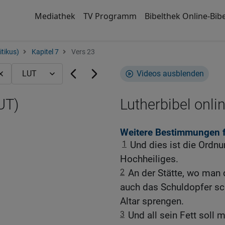
Mediathek
TV Programm
Bibelthek Online-Bibe
itikus)
Kapitel 7
Vers 23
Videos ausblenden
UT)
Lutherbibel onli
Weitere Bestimmungen f
1
Und dies ist die Ordnu
Hochheiliges.
2
An der Stätte, wo man 
auch das Schuldopfer sc
Altar sprengen.
3
Und all sein Fett soll