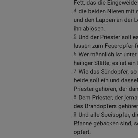
Fett, das die Eingeweide
4
die beiden Nieren mit 
und den Lappen an der L
ihn ablösen.
5
Und der Priester soll 
lassen zum Feueropfer fü
6
Wer männlich ist unter 
heiliger Stätte; es ist ei
7
Wie das Sündopfer, so 
beide soll ein und dasse
Priester gehören, der dam
8
Dem Priester, der jema
des Brandopfers gehören,
9
Und alle Speisopfer, di
Pfanne gebacken sind, so
opfert.