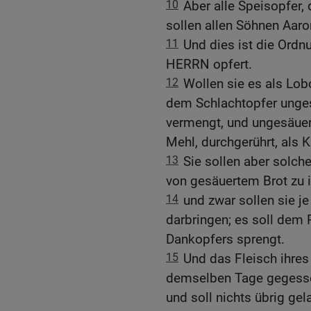
10
Aber alle Speisopfer, 
sollen allen Söhnen Aar
11
Und dies ist die Ord
HERRN opfert.
12
Wollen sie es als Lob
dem Schlachtopfer unges
vermengt, und ungesäuert
Mehl, durchgerührt, als 
13
Sie sollen aber solc
von gesäuertem Brot zu 
14
und zwar sollen sie j
darbringen; es soll dem 
Dankopfers sprengt.
15
Und das Fleisch ihres
demselben Tage gegesse
und soll nichts übrig g