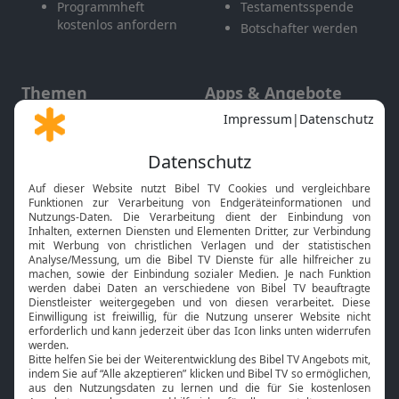
Programmheft
Testamentsspende
kostenlos anfordern
Botschafter werden
Themen
Apps & Angebote
Gott und Bibel erklärt
Newsletter
Feiertage
Mobile App
Interviews
Kids App
Neuigkeiten
Smart TV
HbbTV
Bibelthek Online-Bibel
Nächster Gottesdienst
Bibel TV
Service
Über uns
Kontakt
Jobs
TV-Empfang