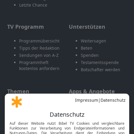
Letzte Chance
TV Programm
Unterstützen
Programmübersicht
Weitersagen
Tipps der Redaktion
Beten
Sendungen von A-Z
Spenden
Programmheft
Testamentsspende
kostenlos anfordern
Botschafter werden
Themen
Apps & Angebote
Gott und Bibel erklärt
Newsletter
Feiertage
Mobile App
Interviews
Kids App
Neuigkeiten
Smart TV