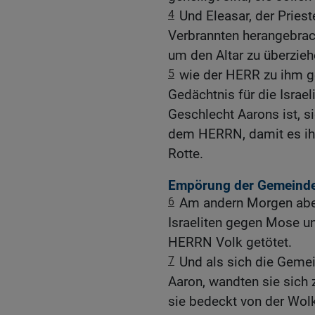
4
Und Eleasar, der Pries
Verbrannten herangebrach
um den Altar zu überzieh
5
wie der HERR zu ihm g
Gedächtnis für die Israel
Geschlecht Aarons ist, s
dem HERRN, damit es ihm
Rotte.
Empörung der Gemeind
6
Am andern Morgen abe
Israeliten gegen Mose un
HERRN Volk getötet.
7
Und als sich die Gem
Aaron, wandten sie sich z
sie bedeckt von der Wol