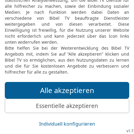
murren, zum Schweigen 
21
Mose redete mit den I
ihm zwölf Stäbe, ein jede
und der Stab Aarons war 
22
Und Mose legte die S
Hütte des Zeugnisses.
23
Am nächsten Morgen, 
ging, da grünte der Stab
die Blüte ging auf und t
24
Und Mose trug die St
allen Israeliten, dass si
Stab.
25
Der HERR aber sprach
wieder vor die Lade mit
zum Zeichen für die Ung
aufhöre und sie nicht ste