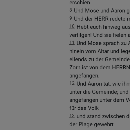
erschien.
8
Und Mose und Aaron gin
9
Und der HERR redete m
10
Hebt euch hinweg aus 
vertilgen! Und sie fielen 
11
Und Mose sprach zu A
hinein vom Altar und leg
eilends zu der Gemeinde 
Zorn ist von dem HERRN
angefangen.
12
Und Aaron tat, wie ih
unter die Gemeinde; und 
angefangen unter dem Vo
für das Volk
13
und stand zwischen d
der Plage gewehrt.