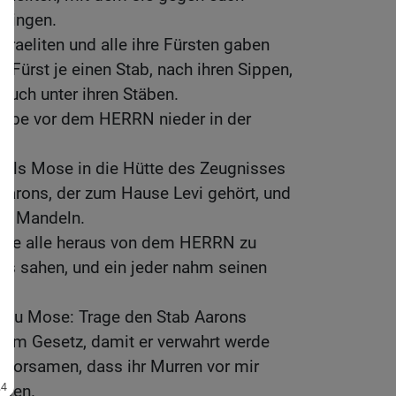
bringen.
sraeliten und alle ihre Fürsten gaben
r Fürst je einen Stab, nach ihren Sippen,
auch unter ihren Stäben.
täbe vor dem HERRN nieder in der
als Mose in die Hütte des Zeugnisses
 Aarons, der zum Hause Levi gehört, und
rug Mandeln.
äbe alle heraus von dem HERRN zu
e es sahen, und ein jeder nahm seinen
 zu Mose: Trage den Stab Aarons
 dem Gesetz, damit er verwahrt werde
ehorsamen, dass ihr Murren vor mir
rben.