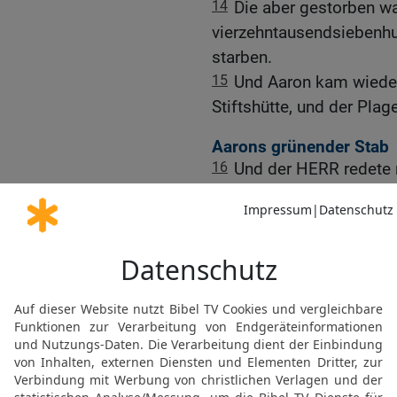
14
Die aber gestorben wa
vierzehntausendsiebenhu
starben.
15
Und Aaron kam wieder
Stiftshütte, und der Plag
Aarons grünender Stab
16
Und der HERR redete 
17
Rede mit den Israelit
jedem Fürsten ihrer Sipp
Namen auf seinen Stab.
18
Aber den Namen Aaron
Levis. Denn für jedes Hau
19
Und lege sie in der St
Zeugnisses, wo ich mich
20
Und wen ich erwählen
will ich das Murren der 