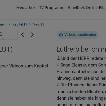
Mediathek
TV Programm
Bibelthek Online-Bibe
meri)
Kapitel 17
Vers 18
Videos ausblenden
(LUT)
Lutherbibel onli
1
Und der HERR redete 
2
Sage Eleasar, dem Sohn
aber Videos zum Kapitel.
Pfannen aufhebe aus dem
hinweg, denn sie sind hei
3
Die Pfannen dieser Sü
man zu breiten Blechen, 
denn sie haben sie hing
geheiligt sind; sie sollen