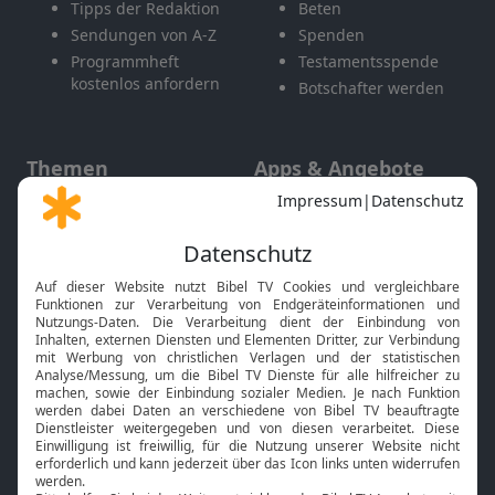
Tipps der Redaktion
Beten
Sendungen von A-Z
Spenden
Programmheft
Testamentsspende
kostenlos anfordern
Botschafter werden
Themen
Apps & Angebote
Gott und Bibel erklärt
Newsletter
Feiertage
Mobile App
Interviews
Kids App
Neuigkeiten
Smart TV
HbbTV
Bibelthek Online-Bibel
Nächster Gottesdienst
Bibel TV
Service