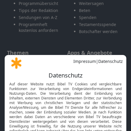
Programmübersicht
Weitersagen
Tipps der Redaktion
Beten
Sendungen von A-Z
Spenden
Programmheft
Testamentsspende
kostenlos anfordern
Botschafter werden
Themen
Apps & Angebote
Gott und Bibel erklärt
Newsletter
Feiertage
Mobile App
Interviews
Kids App
Neuigkeiten
Smart TV
HbbTV
Bibelthek Online-Bibel
Nächster Gottesdienst
Bibel TV
Service