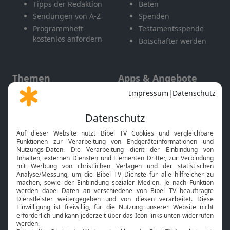
Tipps der Redaktion
Beten
Sendungen von A-Z
Spenden
Programmheft
Testamentsspende
kostenlos anfordern
Botschafter werden
Themen
Apps & Angebote
Gott und Bibel erklärt
Newsletter
Feiertage
Mobile App
Interviews
Kids App
Neuigkeiten
Smart TV
HbbTV
Bibelthek Online-Bibel
Nächster Gottesdienst
Bibel TV
Service