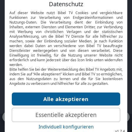
Feiertage
Mobile App
Interviews
Kids App
Neuigkeiten
Smart TV
HbbTV
Bibelthek Online-Bibel
Nächster Gottesdienst
Bibel TV
Service
Über uns
Kontakt
Jobs
TV-Empfang
Presse
FAQ
Mediadaten
bibeltv.de:
Impressum
Datenschutz
Nutzungsbedingungen
Fakten Bibel TV App