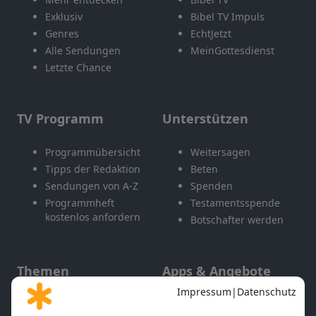
Exklusiv
Bibel TV Impuls
Genres
EchtJetzt
Alle Sendungen
MeinGottesdienst
Letzte Chance
TV Programm
Unterstützen
Programmübersicht
Weitersagen
Tipps der Redaktion
Beten
Sendungen von A-Z
Spenden
Programmheft
Testamentsspende
kostenlos anfordern
Botschafter werden
Themen
Apps & Angebote
Gott und Bibel erklärt
Newsletter