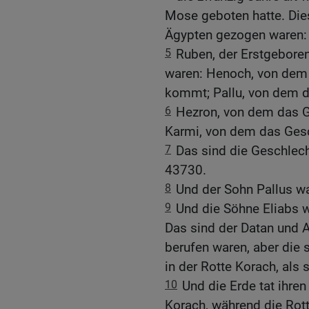
Mose geboten hatte. Dies
Ägypten gezogen waren:
5
Ruben, der Erstgeboren
waren: Henoch, von dem 
kommt; Pallu, von dem d
6
Hezron, von dem das G
Karmi, von dem das Ges
7
Das sind die Geschlech
43730.
8
Und der Sohn Pallus wa
9
Und die Söhne Eliabs 
Das sind der Datan und 
berufen waren, aber die
in der Rotte Korach, als
10
Und die Erde tat ihre
Korach, während die Rott