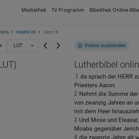
Mediathek
TV Programm
Bibelthek Online-Bibe
meri)
Kapitel 26
Vers 18
Videos ausblenden
(LUT)
Lutherbibel onli
1
da sprach der HERR z
Priesters Aaron:
2
Nehmt die Summe der g
von zwanzig Jahren an un
mit dem Heer hinausziehe
3
Und Mose und Eleasar, 
Moabs gegenüber Jerich
4
die zwanzig Jahre alt 