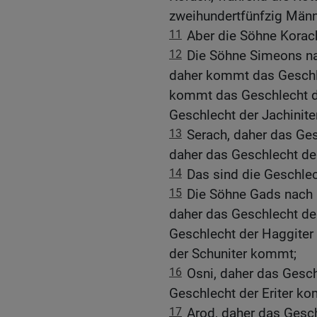
zweihundertfünfzig Männ
11
Aber die Söhne Korach
12
Die Söhne Simeons na
daher kommt das Geschle
kommt das Geschlecht de
Geschlecht der Jachinit
13
Serach, daher das Ges
daher das Geschlecht de
14
Das sind die Geschle
15
Die Söhne Gads nach i
daher das Geschlecht der
Geschlecht der Haggiter
der Schuniter kommt;
16
Osni, daher das Gesch
Geschlecht der Eriter k
17
Arod, daher das Gesch