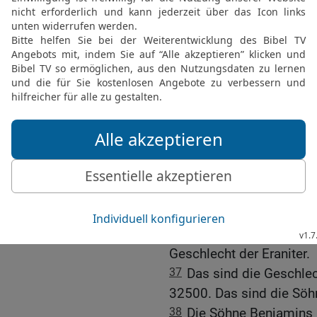
daher kommt das Geschle
32
Schemida, daher komm
Hefer, daher kommt das G
33
Zelofhad aber war Hef
sondern Töchter; die hie
Tirza.
34
Das sind die Geschle
35
Die Söhne Ephraims n
Schutelach, daher kommt
Becher, daher kommt das
daher kommt das Geschle
36
Die Söhne Schutelach
Geschlecht der Eraniter.
37
Das sind die Geschlec
32500. Das sind die Söh
38
Die Söhne Benjamins 