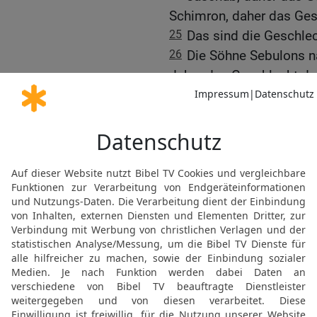
Schimron, daher das Ges
25
Das sind die Geschlec
26
Die Söhne Sebulons n
daher das Geschlecht de
Geschlecht der Eloniter 
der Jachleeliter kommt.
27
Das sind die Geschlec
28
Die Söhne Josefs nac
und Ephraim.
29
Die Söhne Manasses 
Geschlecht der Machirit
das Geschlecht der Gilea
30
Dies sind die Söhne G
Geschlecht der Iëserite
der Helekiter;
31
Asriël, daher kommt d