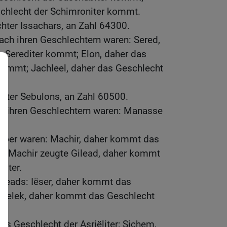
chlecht der Schimroniter kommt.
hter Issachars, an Zahl 64300.
ach ihren Geschlechtern waren: Sered,
r Serediter kommt; Elon, daher das
kommt; Jachleel, daher das Geschlecht
hter Sebulons, an Zahl 60500.
h ihren Geschlechtern waren: Manasse
aber waren: Machir, daher kommt das
er; Machir zeugte Gilead, daher kommt
diter.
ileads: Iëser, daher kommt das
r; Helek, daher kommt das Geschlecht
as Geschlecht der Asriëliter; Sichem,