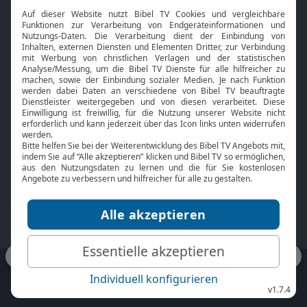
Interviews
Kids App
Neuigkeiten
Smart TV
HbbTV
Bibelthek Online-Bibel
Nächster Gottesdienst
Bibel TV
Service
Über uns
Kontakt
Jobs
TV-Empfang
Presse
FAQ
Mediadaten
bibeltv.de:
Impressum
Datenschutz
Nutzungsbedingungen
Fakten Bibel TV App