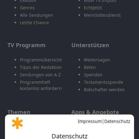
Exklusiv
Bibel TV Impuls
Genres
EchtJetzt
Alle Sendungen
MeinGottesdienst
Letzte Chance
TV Programm
Unterstützen
Programmübersicht
Weitersagen
Tipps der Redaktion
Beten
Sendungen von A-Z
Spenden
Programmheft
Testamentsspende
kostenlos anfordern
Botschafter werden
Themen
Apps & Angebote
Gott und Bibel erklärt
Newsletter
Feiertage
Mobile App