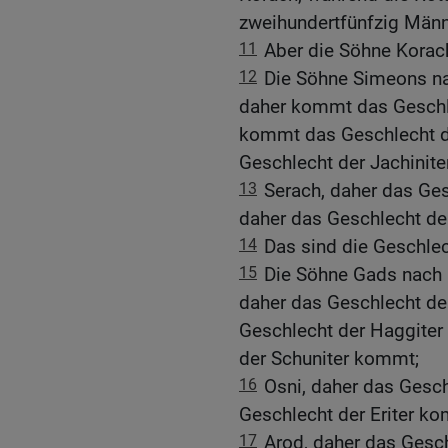
zweihundertfünfzig Männ
11
Aber die Söhne Korach
12
Die Söhne Simeons na
daher kommt das Geschle
kommt das Geschlecht de
Geschlecht der Jachinit
13
Serach, daher das Ges
daher das Geschlecht de
14
Das sind die Geschle
15
Die Söhne Gads nach i
daher das Geschlecht der
Geschlecht der Haggiter
der Schuniter kommt;
16
Osni, daher das Gesch
Geschlecht der Eriter k
17
Arod, daher das Gesch