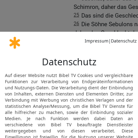
Schimron, daher das Ges
25
Das sind die Geschlec
26
Die Söhne Sebulons n
daher das Geschlecht de
Geschlecht der Eloniter 
der Jachleeliter kommt.
27
Das sind die Geschlec
28
Die Söhne Josefs nac
und Ephraim.
29
Die Söhne Manasses 
Geschlecht der Machirit
das Geschlecht der Gilea
30
Dies sind die Söhne G
Geschlecht der Iëserite
der Helekiter;
31
Asriël, daher kommt d