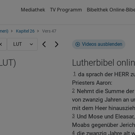
Mediathek
TV Programm
Bibelthek Online-Bibe
meri)
Kapitel 26
Vers 47
Videos ausblenden
(LUT)
Lutherbibel onli
1
da sprach der HERR z
Priesters Aaron:
2
Nehmt die Summe der g
von zwanzig Jahren an un
mit dem Heer hinausziehe
3
Und Mose und Eleasar, 
Moabs gegenüber Jerich
4
die zwanzig Jahre alt 