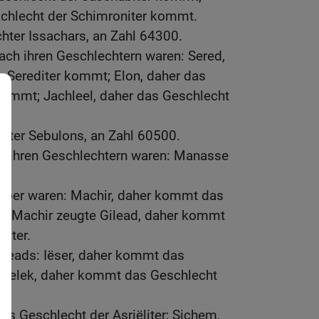
chlecht der Schimroniter kommt.
hter Issachars, an Zahl 64300.
ach ihren Geschlechtern waren: Sered,
r Serediter kommt; Elon, daher das
kommt; Jachleel, daher das Geschlecht
hter Sebulons, an Zahl 60500.
h ihren Geschlechtern waren: Manasse
aber waren: Machir, daher kommt das
er; Machir zeugte Gilead, daher kommt
diter.
ileads: Iëser, daher kommt das
r; Helek, daher kommt das Geschlecht
as Geschlecht der Asriëliter; Sichem,