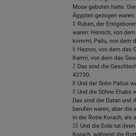
Mose geboten hatte. Dies
Ägypten gezogen waren:
5
Ruben, der Erstgeboren
waren: Henoch, von dem 
kommt; Pallu, von dem d
6
Hezron, von dem das G
Karmi, von dem das Ges
7
Das sind die Geschlech
43730.
8
Und der Sohn Pallus wa
9
Und die Söhne Eliabs 
Das sind der Datan und 
berufen waren, aber die
in der Rotte Korach, als
10
Und die Erde tat ihre
Korach, während die Rott