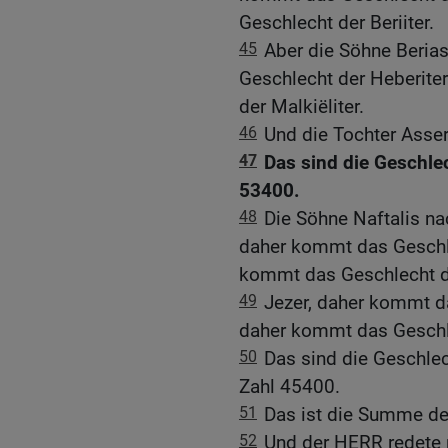
Geschlecht der Beriiter.
45
Aber die Söhne Beria
Geschlecht der Heberite
der Malkiëliter.
46
Und die Tochter Asser
47
Das sind die Geschle
53400.
48
Die Söhne Naftalis na
daher kommt das Geschle
kommt das Geschlecht de
49
Jezer, daher kommt da
daher kommt das Geschle
50
Das sind die Geschlec
Zahl 45400.
51
Das ist die Summe der
52
Und der HERR redete 