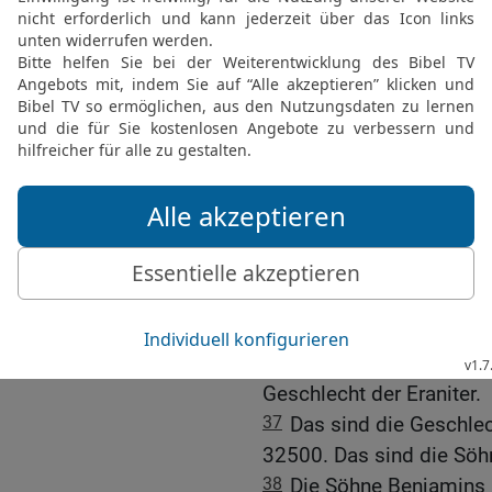
daher kommt das Geschle
32
Schemida, daher komm
Hefer, daher kommt das G
33
Zelofhad aber war Hef
sondern Töchter; die hie
Tirza.
34
Das sind die Geschle
35
Die Söhne Ephraims n
Schutelach, daher kommt
Becher, daher kommt das
daher kommt das Geschle
36
Die Söhne Schutelach
Geschlecht der Eraniter.
37
Das sind die Geschlec
32500. Das sind die Söh
38
Die Söhne Benjamins 