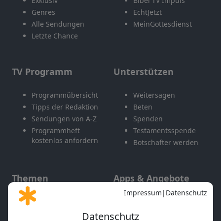
Exklusiv
Bibel TV Impuls
Genres
EchtJetzt
Alle Sendungen
MeinGottesdienst
Letzte Chance
TV Programm
Unterstützen
Programmübersicht
Weitersagen
Tipps der Redaktion
Beten
Sendungen von A-Z
Spenden
Programmheft
Testamentsspende
kostenlos anfordern
Botschafter werden
Themen
Apps & Angebote
Gott und Bibel erklärt
Newsletter
Feiertage
Mobile App