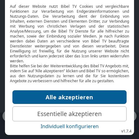
Interviews
Kids App
Neuigkeiten
Smart TV
HbbTV
Bibelthek Online-Bibel
Nächster Gottesdienst
Bibel TV
Service
Über uns
Kontakt
Jobs
TV-Empfang
Presse
FAQ
Mediadaten
bibeltv.de:
Impressum
Datenschutz
Nutzungsbedingungen