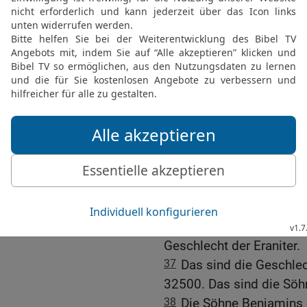
daher kommt das Geschle
32
Schemida, daher komm
Hefer, daher kommt das G
33
Zelofhad aber war Hef
sondern Töchter; die hie
Tirza.
34
Das sind die Geschle
35
Die Söhne Ephraims n
Schutelach, daher kommt
Becher, daher kommt das
daher kommt das Geschle
36
Die Söhne Schutelach
Geschlecht der Eraniter.
37
Das sind die Geschlec
32500. Das sind die Söh
38
Die Söhne Benjamins 