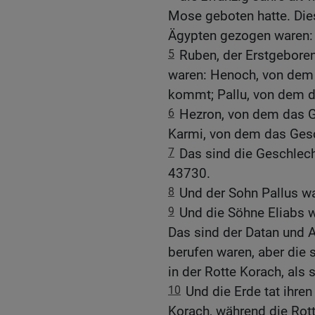
Mose geboten hatte. Dies
Ägypten gezogen waren:
5
Ruben, der Erstgeboren
waren: Henoch, von dem 
kommt; Pallu, von dem d
6
Hezron, von dem das G
Karmi, von dem das Ges
7
Das sind die Geschlech
43730.
8
Und der Sohn Pallus wa
9
Und die Söhne Eliabs 
Das sind der Datan und 
berufen waren, aber die
in der Rotte Korach, als
10
Und die Erde tat ihre
Korach, während die Rott