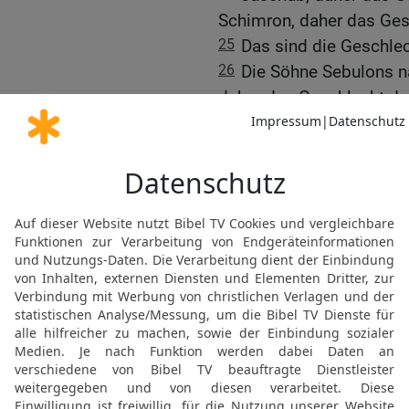
Schimron, daher das Ges
25
Das sind die Geschlec
26
Die Söhne Sebulons n
daher das Geschlecht de
Geschlecht der Eloniter 
der Jachleeliter kommt.
27
Das sind die Geschlec
28
Die Söhne Josefs nac
und Ephraim.
29
Die Söhne Manasses 
Geschlecht der Machirit
das Geschlecht der Gilea
30
Dies sind die Söhne G
Geschlecht der Iëserite
der Helekiter;
31
Asriël, daher kommt d