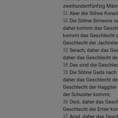
zweihundertfünfzig Männ
11
Aber die Söhne Korach
12
Die Söhne Simeons na
daher kommt das Geschle
kommt das Geschlecht de
Geschlecht der Jachinit
13
Serach, daher das Ges
daher das Geschlecht de
14
Das sind die Geschle
15
Die Söhne Gads nach i
daher das Geschlecht der
Geschlecht der Haggiter
der Schuniter kommt;
16
Osni, daher das Gesch
Geschlecht der Eriter k
17
Arod, daher das Gesch