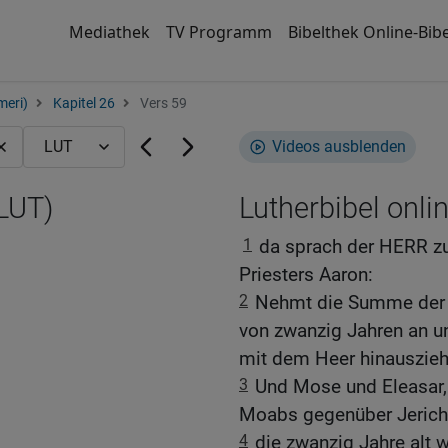
Mediathek
TV Programm
Bibelthek Online-Bibe
meri)
Kapitel 26
Vers 59
Videos ausblenden
(LUT)
Lutherbibel onli
1
da sprach der HERR z
Priesters Aaron:
2
Nehmt die Summe der g
von zwanzig Jahren an un
mit dem Heer hinausziehe
3
Und Mose und Eleasar, 
Moabs gegenüber Jerich
4
die zwanzig Jahre alt 