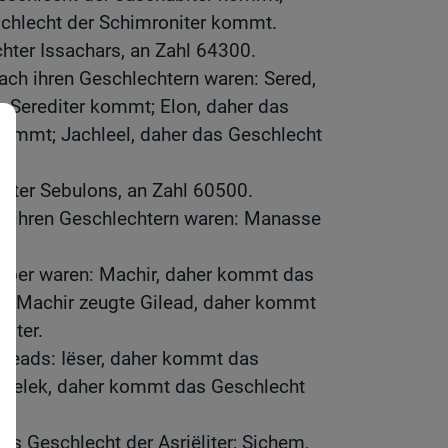
chlecht der Schimroniter kommt.
hter Issachars, an Zahl 64300.
ach ihren Geschlechtern waren: Sered,
r Serediter kommt; Elon, daher das
kommt; Jachleel, daher das Geschlecht
hter Sebulons, an Zahl 60500.
h ihren Geschlechtern waren: Manasse
aber waren: Machir, daher kommt das
er; Machir zeugte Gilead, daher kommt
diter.
ileads: Iëser, daher kommt das
r; Helek, daher kommt das Geschlecht
as Geschlecht der Asriëliter; Sichem,