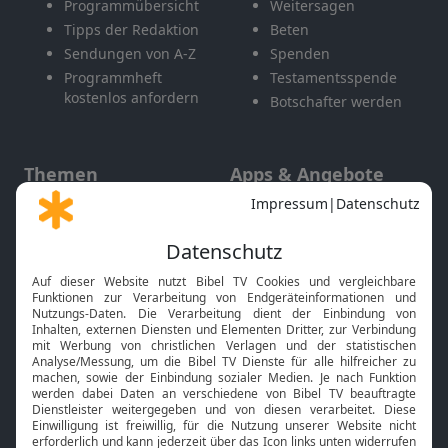
Programmübersicht
Weitersagen
Tipps der Redaktion
Beten
Sendungen von A-Z
Spenden
Programmheft
Testamentsspende
kostenlos anfordern
Botschafter werden
Themen
Apps & Angebote
Gott und Bibel erklärt
Newsletter
Feiertage
Mobile App
Interviews
Kids App
Neuigkeiten
Smart TV
HbbTV
Bibelthek Online-Bibel
Nächster Gottesdienst
Bibel TV
Service