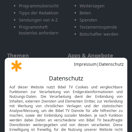
Programmübersicht
Weitersagen
Tipps der Redaktion
Beten
Sendungen von A-Z
Spenden
Programmheft
Testamentsspende
kostenlos anfordern
Botschafter werden
Themen
Apps & Angebote
Gott und Bibel erklärt
Newsletter
Feiertage
Mobile App
Interviews
Kids App
Neuigkeiten
Smart TV
HbbTV
Bibelthek Online-Bibel
Nächster Gottesdienst