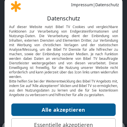
Gott und Bibel erklärt
Newsletter
Feiertage
Mobile App
Interviews
Kids App
Neuigkeiten
Smart TV
HbbTV
Bibelthek Online-Bibel
Nächster Gottesdienst
Bibel TV
Service
Über uns
Kontakt
Jobs
TV-Empfang
Presse
FAQ
Mediadaten