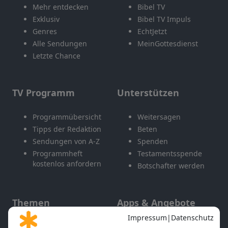
Mehr entdecken
Bibel TV
Exklusiv
Bibel TV Impuls
Genres
EchtJetzt
Alle Sendungen
MeinGottesdienst
Letzte Chance
TV Programm
Unterstützen
Programmübersicht
Weitersagen
Tipps der Redaktion
Beten
Sendungen von A-Z
Spenden
Programmheft
Testamentsspende
kostenlos anfordern
Botschafter werden
Themen
Apps & Angebote
Gott und Bibel erklärt
Newsletter