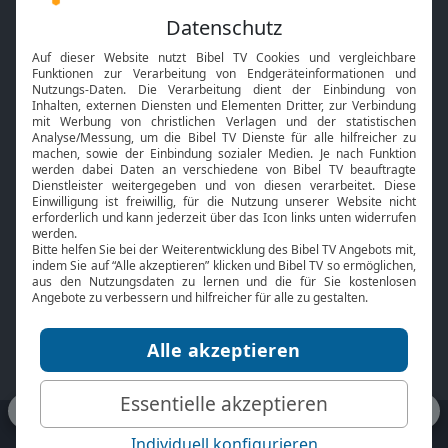
Feiertage
Mobile App
Interviews
Kids App
Neuigkeiten
Smart TV
HbbTV
Bibelthek Online-Bibel
Nächster Gottesdienst
Bibel TV
Service
Über uns
Kontakt
Jobs
TV-Empfang
Presse
FAQ
Mediadaten
bibeltv.de:
Impressum
Datenschutz
Nutzungsbedingungen