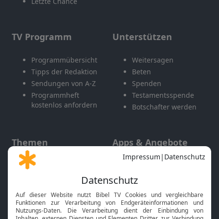
Letzte Chance
TV Programm
Unterstützen
Programmübersicht
Weitersagen
Tipps der Redaktion
Beten
Sendungen von A-Z
Spenden
Programmheft
Testamentsspende
kostenlos anfordern
Botschafter werden
Themen
Apps & Angebote
Gott und Bibel erklärt
Newsletter
Feiertage
Mobile App
Interviews
Kids App
Neuigkeiten
Smart TV
HbbTV