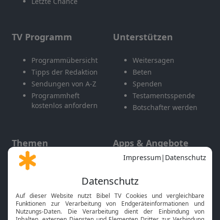
Letzte Chance
TV Programm
Unterstützen
Programmübersicht
Weitersagen
Tipps der Redaktion
Beten
Sendungen von A-Z
Spenden
Programmheft
Testamentsspende
kostenlos anfordern
Botschafter werden
Themen
Apps & Angebote
Gott und Bibel erklärt
Newsletter
Feiertage
Mobile App
Interviews
Kids App
Neuigkeiten
Smart TV
HbbTV