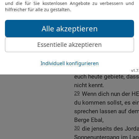
Schrecken vor euch wird 
kommen lassen, das ihr b
Segen und Fluch
26
Siehe, ich lege euch
27
den Segen, wenn ihr 
eures Gottes, die ich euc
28
den Fluch aber, wenn 
des HERRN, eures Gotte
euch heute gebiete, dass
nicht kennt.
29
Wenn dich nun der HER
du kommen sollst, es ei
sprechen lassen auf dem
Berge Ebal,
30
die jenseits des Jord
Sonnenuntergang im Land