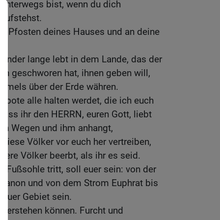
 unterwegs bist, wenn du dich
aufstehst.
die Pfosten deines Hauses und an deine
 Kinder lange lebt in dem Lande, das der
rn geschworen hat, ihnen geben will,
mmels über der Erde währen.
ebote alle halten werdet, die ich euch
dass ihr den HERRN, euren Gott, liebt
inen Wegen und ihm anhangt,
diese Völker vor euch her vertreiben,
kere Völker beerbt, als ihr es seid.
 Fußsohle tritt, soll euer sein: von der
ibanon und von dem Strom Euphrat bis
euer Gebiet sein.
derstehen können. Furcht und