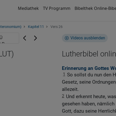
Mediathek
TV Programm
Bibelthek Online-Bibe
uteronomium)
Kapitel 11
Vers 26
Videos ausblenden
(LUT)
Lutherbibel onli
Erinnerung an Gottes W
1
So sollst du nun den H
Gesetz, seine Ordnungen
allezeit.
2
Und erkennt heute, was
gesehen haben, nämlich 
Gott, dazu seine Herrlic