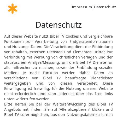
deinem Hause sitzt oder
niederlegst und wenn du 
20
Und schreibe sie an 
Tore,
21
auf dass ihr und eure
HERR, wie er deinen Väte
solange die Tage des Hi
22
Denn wenn ihr diese G
gebiete, und danach tut, 
und wandelt in allen se
23
so wird der HERR alle 
dass ihr größere und stär
24
Alles Land, darauf eure
Wüste bis an den Berg L
ans Meer im Westen soll 
25
Niemand wird euch wi