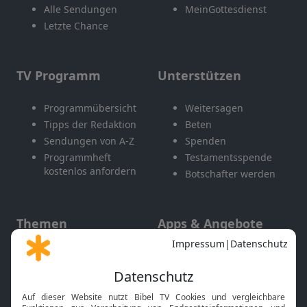
Alle Sendungen
MeinGottesdienst
Letzte Chance
TV Programm
Unterstützen
Programmübersicht
Weitersagen
Tipps der Redaktion
Beten
Sendungen von A-Z
Spenden
Programmheft
Testamentsspende
kostenlos anfordern
Botschafter werden
Themen
Apps & Angebote
Gott und Bibel erklärt
Newsletter
Feiertage
Mobile App
Interviews
Kids App
Neuigkeiten
Smart TV