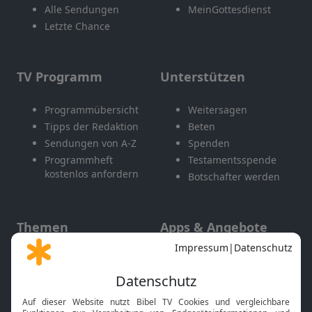
Alle Sendungen
MeinGottesdienst
Letzte Chance
TV Programm
Unterstützen
Programmübersicht
Weitersagen
Tipps der Redaktion
Beten
Sendungen von A-Z
Spenden
Programmheft
Testamentsspende
kostenlos anfordern
Botschafter werden
Themen
Apps & Angebote
Gott und Bibel erklärt
Newsletter
Feiertage
Mobile App
Interviews
Kids App
Neuigkeiten
Smart TV