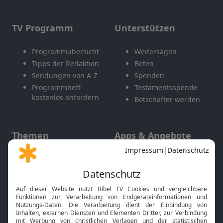
TV Programm
Unterstützen
Programmübersicht
Weitersagen
Tipps der Redaktion
Beten
Sendungen von A-Z
Spenden
Programmheft
Testamentsspende
kostenlos anfordern
Botschafter werden
Themen
Apps & Angebote
Gott und Bibel erklärt
Newsletter
Feiertage
Mobile App
Interviews
Kids App
Neuigkeiten
Smart TV
HbbTV
Bibelthek Online-Bibel