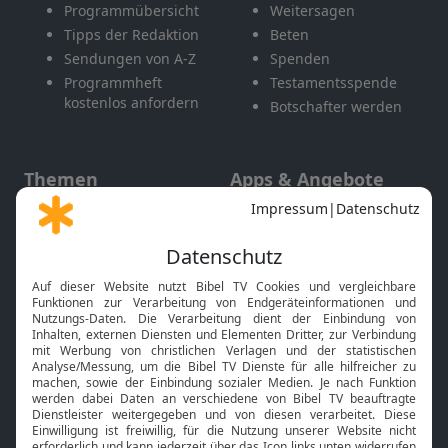
Programmübersicht
Weitersagen
Tipps der Redaktion
Beten
Sendungen von A-Z
Spenden
Programmheft
Testamentsspende
kostenlos anfordern
Botschafter werden
Themen
Apps & Angebote
Gott und Bibel erklärt
Newsletter
Feiertage
Mobile App
Interviews
Kids App
Neuigkeiten
Smart TV
HbbTV
Bibelthek Online-Bibel
Nächster Gottesdienst
Bibel TV
Service