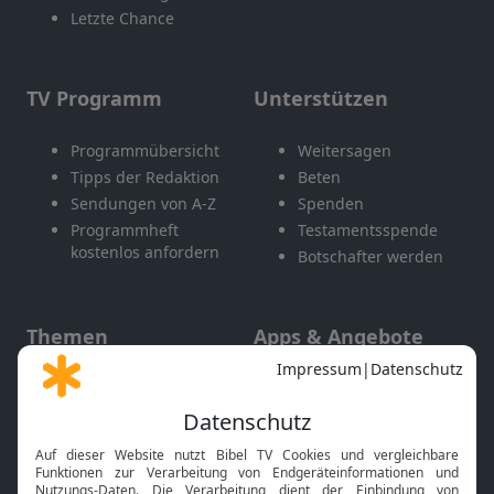
Letzte Chance
TV Programm
Unterstützen
Programmübersicht
Weitersagen
Tipps der Redaktion
Beten
Sendungen von A-Z
Spenden
Programmheft
Testamentsspende
kostenlos anfordern
Botschafter werden
Themen
Apps & Angebote
Gott und Bibel erklärt
Newsletter
Feiertage
Mobile App
Interviews
Kids App
Neuigkeiten
Smart TV