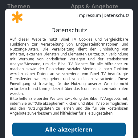
Themen
Apps & Angebote
Gott und Bibel erklärt
Newsletter
Feiertage
Mobile App
Interviews
Kids App
Neuigkeiten
Smart TV
HbbTV
Bibelthek Online-Bibel
Nächster Gottesdienst
Bibel TV
Service
Über uns
Kontakt
Jobs
TV-Empfang
Presse
FAQ
Mediadaten