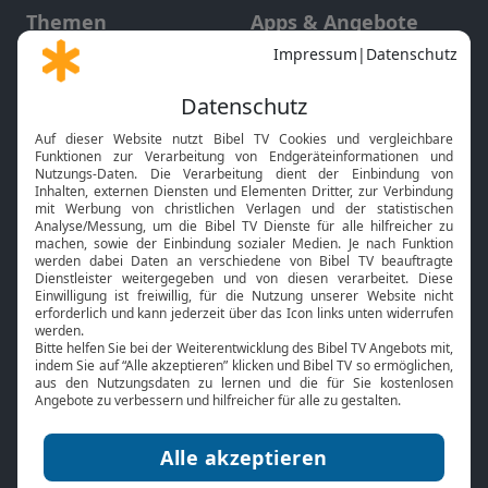
Themen
Apps & Angebote
Gott und Bibel erklärt
Newsletter
Feiertage
Mobile App
Interviews
Kids App
Neuigkeiten
Smart TV
HbbTV
Bibelthek Online-Bibel
Nächster Gottesdienst
Bibel TV
Service
Über uns
Kontakt
Jobs
TV-Empfang
Presse
FAQ
Mediadaten