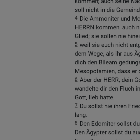
kommen; auch seine Nac
soll nicht in die Geme
4
Die Ammoniter und Moa
HERRN kommen, auch nic
Glied; sie sollen nie hi
5
weil sie euch nicht e
dem Wege, als ihr aus Ä
dich den Bileam gedunge
Mesopotamien, dass er di
6
Aber der HERR, dein Go
wandelte dir den Fluch i
Gott, lieb hatte.
7
Du sollst nie ihren Fr
lang.
8
Den Edomiter sollst du 
Den Ägypter sollst du au