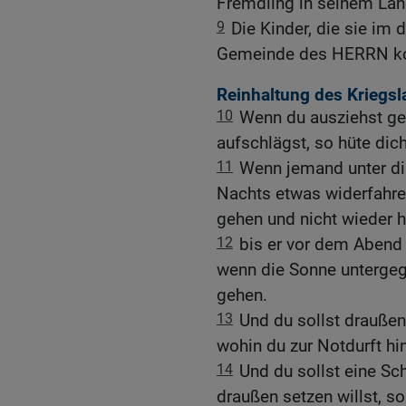
Fremdling in seinem La
9
Die Kinder, die sie im d
Gemeinde des HERRN 
Reinhaltung des Kriegsl
10
Wenn du ausziehst ge
aufschlägst, so hüte dic
11
Wenn jemand unter dir 
Nachts etwas widerfahren
gehen und nicht wieder
12
bis er vor dem Abend
wenn die Sonne untergega
gehen.
13
Und du sollst draußen
wohin du zur Notdurft hi
14
Und du sollst eine Sc
draußen setzen willst, s