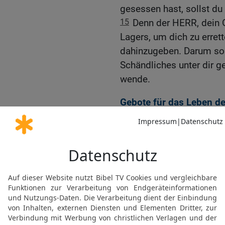
gesessen hast, sollst du
15
Denn der HERR, dein Go
Lagers, um dich zu errett
dahinzugeben. Darum soll
Schändliches unter dir g
wende.
Gebote für das Leben d
16
Du sollst den Knecht 
ihm zu dir geflüchtet ist.
17
Er soll bei dir bleiben
deiner Städte, wo es ihm 
18
Es soll keine Tempeld
kein Tempelhurer unter d
19
Du sollst keinen Hur
HERRN, deines Gottes, b