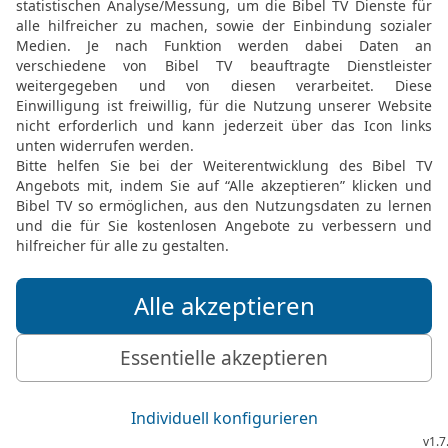
das ist dem HERRN, dein
20
Du sollst von deinem 
Geld noch für Speise no
kann.
21
Von dem Ausländer da
von deinem Bruder, auf 
in allem, was du untern
es einzunehmen.
22
Wenn du dem HERRN, d
sollst du nicht zögern, e
wird’s von dir fordern, u
23
Wenn du das Geloben u
dich fallen.
24
Aber was über deine L
und danach tun, wie du 
gelobt und mit deinem M