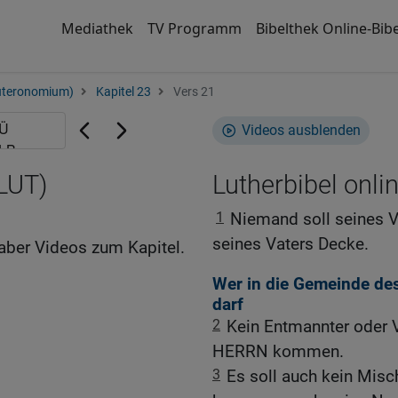
Mediathek
TV Programm
Bibelthek Online-Bibe
uteronomium)
Kapitel 23
Vers 21
Videos ausblenden
(LUT)
Lutherbibel onli
1
Niemand soll seines 
seines Vaters Decke.
aber Videos zum Kapitel.
Wer in die Gemeinde de
darf
2
Kein Entmannter oder V
HERRN kommen.
3
Es soll auch kein Mis