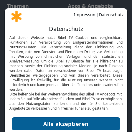
Themen
Apps & Angebote
Gott und Bibel erklärt
Newsletter
Feiertage
Mobile App
Interviews
Kids App
Neuigkeiten
Smart TV
HbbTV
Bibelthek Online-Bibel
Nächster Gottesdienst
Bibel TV
Service
Über uns
Kontakt
Jobs
TV-Empfang
Presse
FAQ
Mediadaten