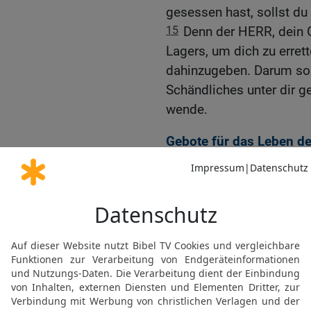
gesessen hast, sollst du
15
Denn der HERR, dein Go
Lagers, um dich zu errett
dahinzugeben. Darum soll
Schändliches unter dir g
wende.
Gebote für das Leben d
16
Du sollst den Knecht 
ihm zu dir geflüchtet ist.
17
Er soll bei dir bleiben
deiner Städte, wo es ihm 
18
Es soll keine Tempeld
kein Tempelhurer unter d
19
Du sollst keinen Hur
HERRN, deines Gottes, b