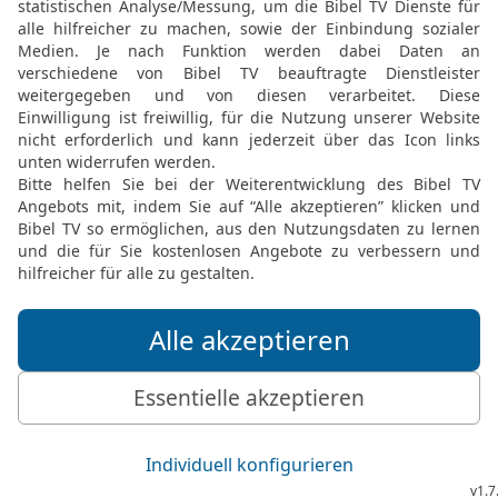
das ist dem HERRN, dein
20
Du sollst von deinem 
Geld noch für Speise no
kann.
21
Von dem Ausländer da
deinem Bruder, auf dass 
allem, was du unternimm
einzunehmen.
22
Wenn du dem HERRN, d
sollst du nicht zögern, e
wird’s von dir fordern, u
23
Wenn du das Geloben u
dich fallen.
24
Aber was über deine L
und danach tun, wie du 
gelobt und mit deinem M