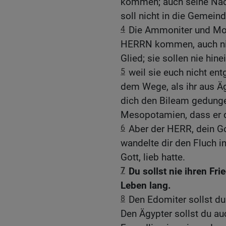
kommen; auch seine Nac
soll nicht in die Geme
4
Die Ammoniter und Moa
HERRN kommen, auch nic
Glied; sie sollen nie hi
5
weil sie euch nicht e
dem Wege, als ihr aus Ä
dich den Bileam gedunge
Mesopotamien, dass er di
6
Aber der HERR, dein Go
wandelte dir den Fluch i
Gott, lieb hatte.
7
Du sollst nie ihren Fr
Leben lang.
8
Den Edomiter sollst du 
Den Ägypter sollst du au