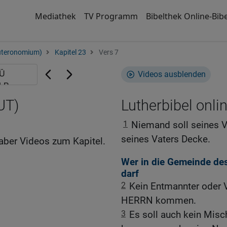
Mediathek
TV Programm
Bibelthek Online-Bibe
uteronomium)
Kapitel 23
Vers 7
Videos ausblenden
UT)
Lutherbibel onli
1
Niemand soll seines 
seines Vaters Decke.
aber Videos zum Kapitel.
Wer in die Gemeinde de
darf
2
Kein Entmannter oder V
HERRN kommen.
3
Es soll auch kein Mis