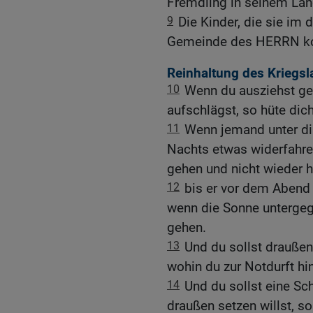
Fremdling in seinem La
9
Die Kinder, die sie im d
Gemeinde des HERRN 
Reinhaltung des Kriegsl
10
Wenn du ausziehst ge
aufschlägst, so hüte dic
11
Wenn jemand unter dir 
Nachts etwas widerfahren
gehen und nicht wieder
12
bis er vor dem Abend
wenn die Sonne untergega
gehen.
13
Und du sollst draußen
wohin du zur Notdurft hi
14
Und du sollst eine Sc
draußen setzen willst, s