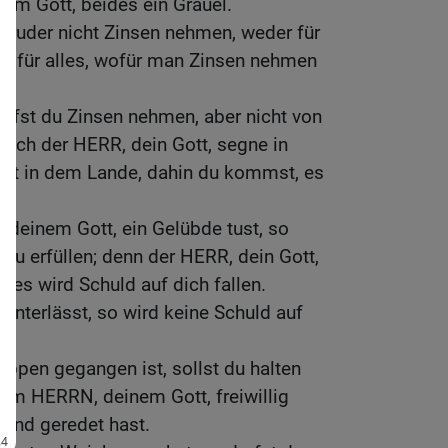
em Gott, beides ein Gräuel.
Bruder nicht Zinsen nehmen, weder für
ch für alles, wofür man Zinsen nehmen
rfst du Zinsen nehmen, aber nicht von
dich der HERR, dein Gott, segne in
st in dem Lande, dahin du kommst, es
einem Gott, ein Gelübde tust, so
s zu erfüllen; denn der HERR, dein Gott,
nd es wird Schuld auf dich fallen.
nterlässt, so wird keine Schuld auf
ippen gegangen ist, sollst du halten
dem HERRN, deinem Gott, freiwillig
und geredet hast.