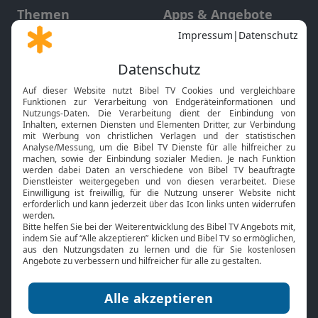
Themen
Apps & Angebote
Gott und Bibel erklärt
Newsletter
Feiertage
Mobile App
Interviews
Kids App
Neuigkeiten
Smart TV
HbbTV
Bibelthek Online-Bibel
Nächster Gottesdienst
Bibel TV
Service
Über uns
Kontakt
Jobs
TV-Empfang
Presse
FAQ
Mediadaten