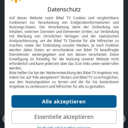
Gott und Bibel erklärt
Newsletter
Feiertage
Mobile App
Interviews
Kids App
Neuigkeiten
Smart TV
HbbTV
Bibelthek Online-Bibel
Nächster Gottesdienst
Bibel TV
Service
Über uns
Kontakt
Jobs
TV-Empfang
Presse
FAQ
Mediadaten
bibeltv.de:
Impressum
Datenschutz