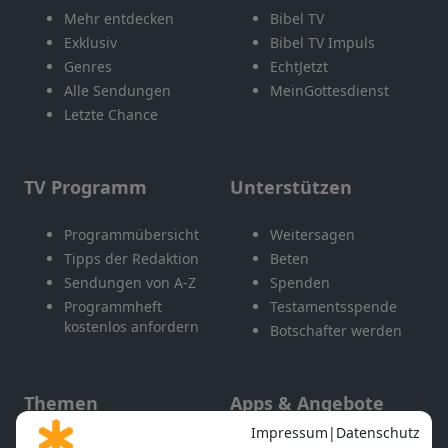
Mehr entdecken
Bibel TV
Exklusiv
Bibel TV Impuls
Genres
EchtJetzt
Alle Sendungen
MeinGottesdienst
Letzte Chance
TV Programm
Unterstützen
Programmübersicht
Weitersagen
Tipps der Redaktion
Beten
Sendungen von A-Z
Spenden
Programmheft
Testamentsspende
kostenlos anfordern
Botschafter werden
Themen
Apps & Angebote